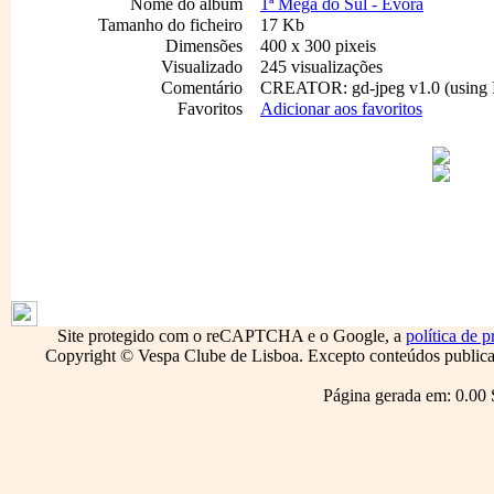
Nome do album
1ª Mega do Sul - Évora
Tamanho do ficheiro
17 Kb
Dimensões
400 x 300 pixeis
Visualizado
245 visualizações
Comentário
CREATOR: gd-jpeg v1.0 (using I
Favoritos
Adicionar aos favoritos
1796
Site protegido com o reCAPTCHA e o Google, a
política de p
Copyright © Vespa Clube de Lisboa. Excepto conteúdos publicado
Página gerada em: 0.00