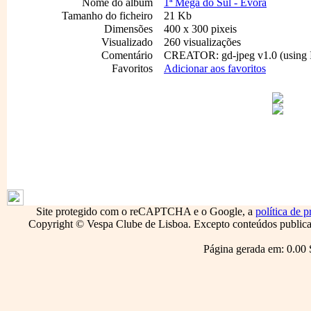
Nome do album
1ª Mega do Sul - Évora
Tamanho do ficheiro
21 Kb
Dimensões
400 x 300 pixeis
Visualizado
260 visualizações
Comentário
CREATOR: gd-jpeg v1.0 (using I
Favoritos
Adicionar aos favoritos
1796
Site protegido com o reCAPTCHA e o Google, a
política de p
Copyright © Vespa Clube de Lisboa. Excepto conteúdos publicado
Página gerada em: 0.00