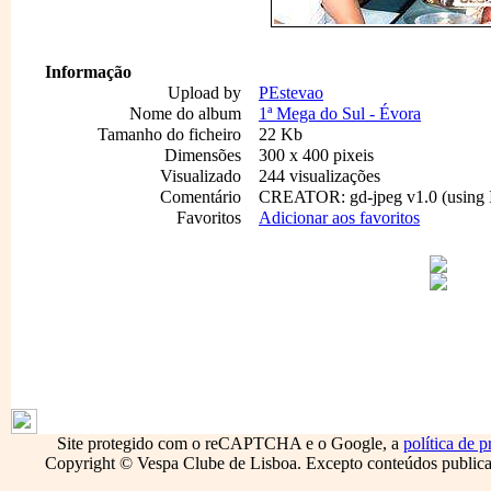
Informação
Upload by
PEstevao
Nome do album
1ª Mega do Sul - Évora
Tamanho do ficheiro
22 Kb
Dimensões
300 x 400 pixeis
Visualizado
244 visualizações
Comentário
CREATOR: gd-jpeg v1.0 (using I
Favoritos
Adicionar aos favoritos
1796
Site protegido com o reCAPTCHA e o Google, a
política de p
Copyright © Vespa Clube de Lisboa. Excepto conteúdos publicado