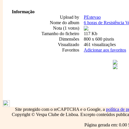
Informação
Upload by
PEstevao
Nome do album
6 horas de Resistência V
Nota (1 votos)
Tamanho do ficheiro
117 Kb
Dimensões
800 x 600 pixeis
Visualizado
461 visualizações
Favoritos
Adicionar aos favoritos
1796
Site protegido com o reCAPTCHA e o Google, a
política de p
Copyright © Vespa Clube de Lisboa. Excepto conteúdos publicado
Página gerada em: 0.00