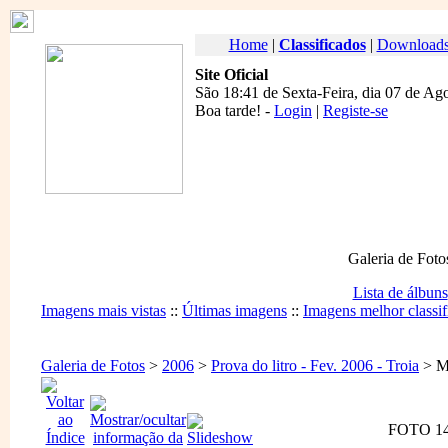
Home
|
Classificados
|
Download
Site Oficial
São 18:41 de Sexta-Feira, dia 07 de Ag
Boa tarde
! -
Login
|
Registe-se
Galeria de Foto
Lista de álbuns
Imagens mais vistas
::
Últimas imagens
::
Imagens melhor classif
Galeria de Fotos
>
2006
>
Prova do litro - Fev. 2006 - Troia
> Ma
FOTO 14