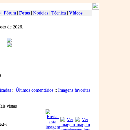
s
|
Fórum
|
Fotos
|
Notícias
|
Técnica
|
Vídeos
osto de 2026.
s
icadas
::
Últimos comentários
::
Imagens favoritas
is vistas
/46