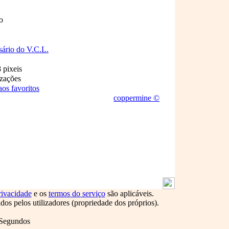
o
sário do V.C.L.
 pixeis
izações
aos favoritos
coppermine ©
rivacidade
e os
termos do serviço
são aplicáveis.
s pelos utilizadores (propriedade dos próprios).
 Segundos