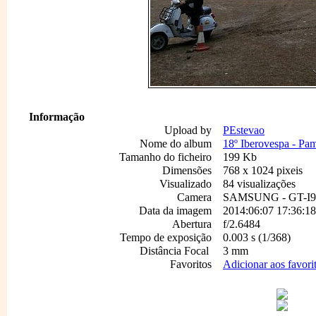
Informação
Upload by
PEstevao
Nome do album
18º Iberovespa - Pam
Tamanho do ficheiro
199 Kb
Dimensões
768 x 1024 pixeis
Visualizado
84 visualizações
Camera
SAMSUNG - GT-I9
Data da imagem
2014:06:07 17:36:18
Abertura
f/2.6484
Tempo de exposição
0.003 s (1/368)
Distância Focal
3 mm
Favoritos
Adicionar aos favori