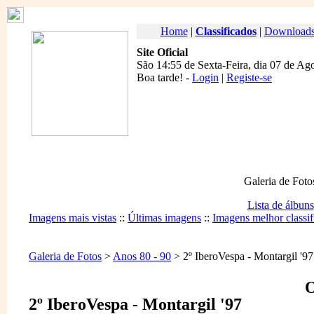
Home
|
Classificados
|
Download
Site Oficial
São 14:55 de Sexta-Feira, dia 07 de Ag
Boa tarde
! -
Login
|
Registe-se
Galeria de Foto
Lista de álbuns
Imagens mais vistas
::
Últimas imagens
::
Imagens melhor classif
Galeria de Fotos
>
Anos 80 - 90
> 2º IberoVespa - Montargil '97
O
2º IberoVespa - Montargil '97