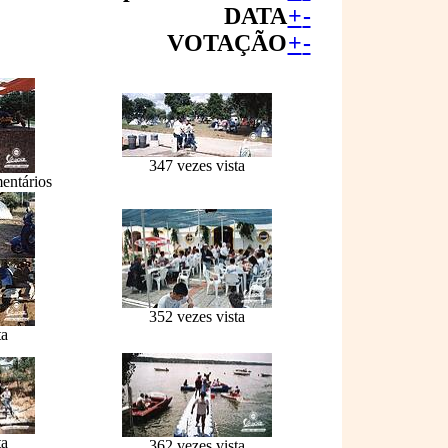
DATA
+
-
VOTAÇÃO
+
-
347 vezes vista
entários
352 vezes vista
ta
ta
362 vezes vista