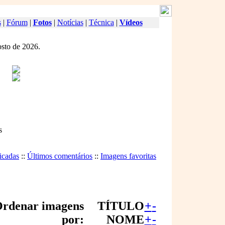
s
|
Fórum
|
Fotos
|
Notícias
|
Técnica
|
Vídeos
osto de 2026.
s
icadas
::
Últimos comentários
::
Imagens favoritas
rdenar imagens
TÍTULO
+
-
por:
NOME
+
-