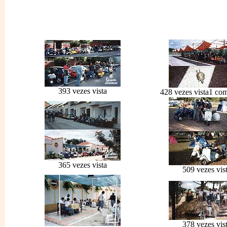
393 vezes vista
428 vezes vista
1 com
365 vezes vista
509 vezes vis
378 vezes vis