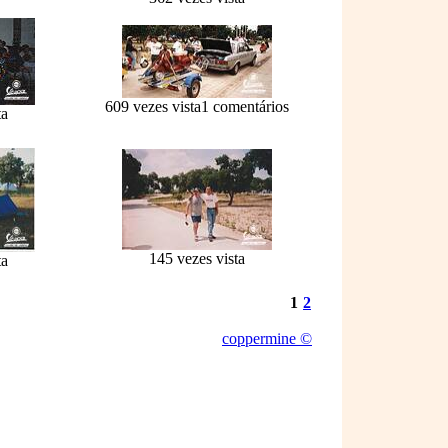
609 vezes vista
1 comentários
ta
145 vezes vista
ta
1
2
coppermine ©