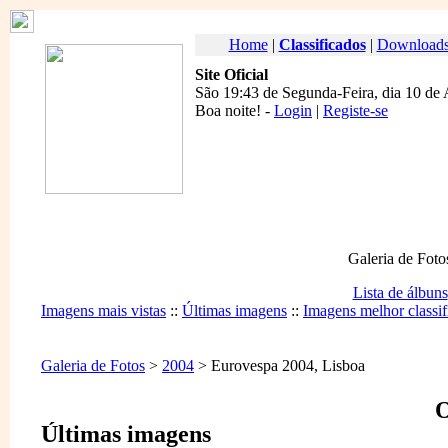
Home
|
Classificados
|
Download
Site Oficial
São 19:43 de Segunda-Feira, dia 10 de
Boa noite
! -
Login
|
Registe-se
Galeria de Foto
Lista de álbuns
Imagens mais vistas
::
Últimas imagens
::
Imagens melhor classif
Galeria de Fotos
>
2004
> Eurovespa 2004, Lisboa
O
Últimas imagens