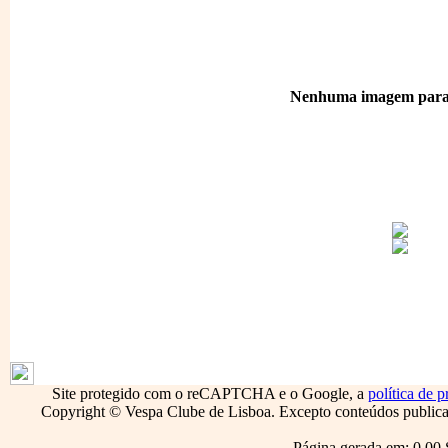
Nenhuma imagem para 
1796
Site protegido com o reCAPTCHA e o Google, a
política de p
Copyright © Vespa Clube de Lisboa. Excepto conteúdos publicado
Página gerada em: 0.00