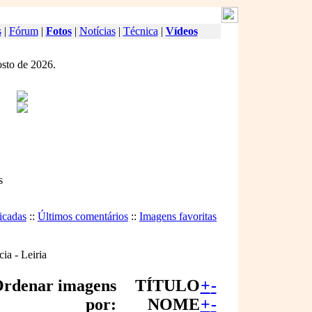
s
|
Fórum
|
Fotos
|
Notícias
|
Técnica
|
Vídeos
osto de 2026.
s
icadas
::
Últimos comentários
::
Imagens favoritas
ia - Leiria
rdenar imagens
TÍTULO
+
-
por:
NOME
+
-