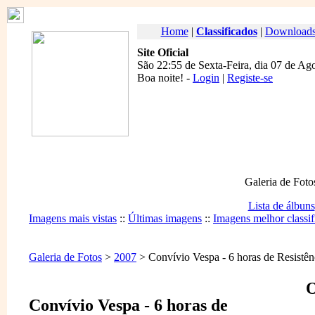
Home
|
Classificados
|
Download
Site Oficial
São 22:55 de Sexta-Feira, dia 07 de Ag
Boa noite
! -
Login
|
Registe-se
Galeria de Foto
Lista de álbuns
Imagens mais vistas
::
Últimas imagens
::
Imagens melhor classif
Galeria de Fotos
>
2007
> Convívio Vespa - 6 horas de Resistênc
O
Convívio Vespa - 6 horas de