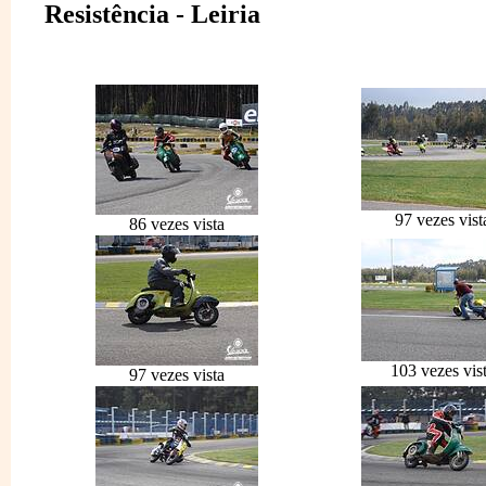
Resistência - Leiria
97 vezes vist
86 vezes vista
103 vezes vis
97 vezes vista