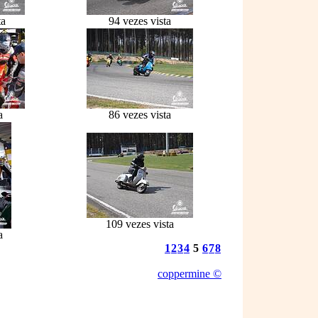
ta
94 vezes vista
a
86 vezes vista
109 vezes vista
a
1
2
3
4
5
6
7
8
coppermine ©