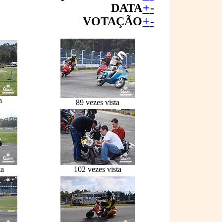
DATA
+
-
VOTAÇÃO
+
-
a
89 vezes vista
ta
102 vezes vista