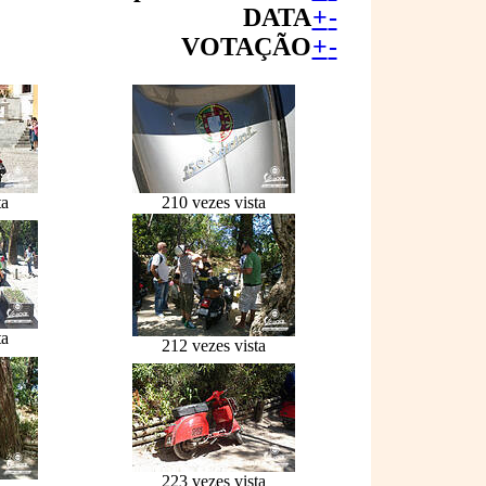
DATA
+
-
VOTAÇÃO
+
-
ta
210 vezes vista
ta
212 vezes vista
223 vezes vista