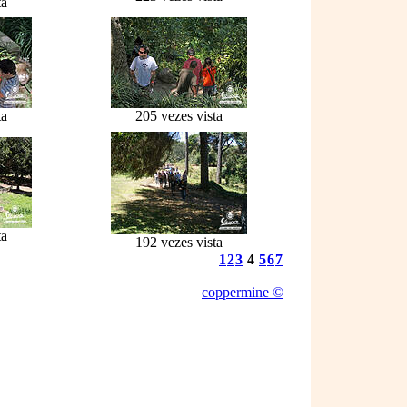
ta
ta
205 vezes vista
ta
192 vezes vista
1
2
3
4
5
6
7
coppermine ©