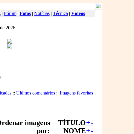
s
|
Fórum
|
Fotos
|
Notícias
|
Técnica
|
Vídeos
 de 2026.
s
icadas
::
Últimos comentários
::
Imagens favoritas
rdenar imagens
TÍTULO
+
-
por:
NOME
+
-