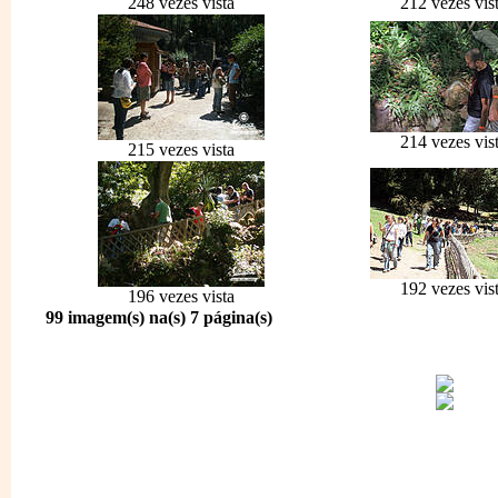
248 vezes vista
212 vezes vis
214 vezes vis
215 vezes vista
192 vezes vis
196 vezes vista
99 imagem(s) na(s) 7 página(s)