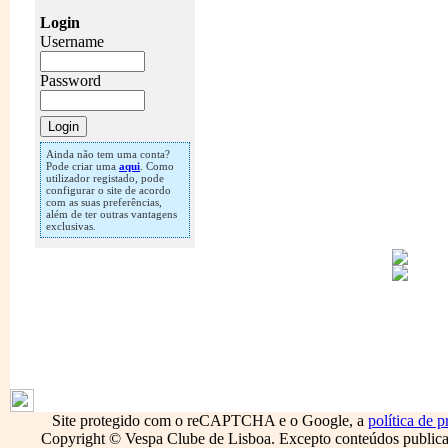
Login
Username
Password
Ainda não tem uma conta?
Pode criar uma
aqui
. Como
utilizador registado, pode
configurar o site de acordo
com as suas preferências,
além de ter outras vantagens
exclusivas.
1796
Site protegido com o reCAPTCHA e o Google, a
política de p
Copyright © Vespa Clube de Lisboa. Excepto conteúdos publicado