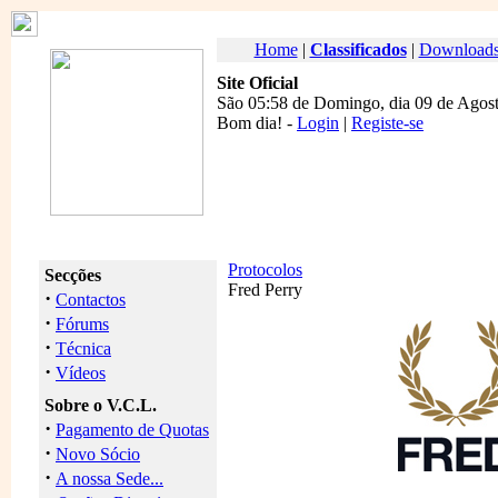
Home
|
Classificados
|
Download
Site Oficial
São 05:58 de Domingo, dia 09 de Agost
Bom dia
! -
Login
|
Registe-se
Protocolos
Secções
Fred Perry
·
Contactos
·
Fórums
·
Técnica
·
Vídeos
Sobre o V.C.L.
·
Pagamento de Quotas
·
Novo Sócio
·
A nossa Sede...