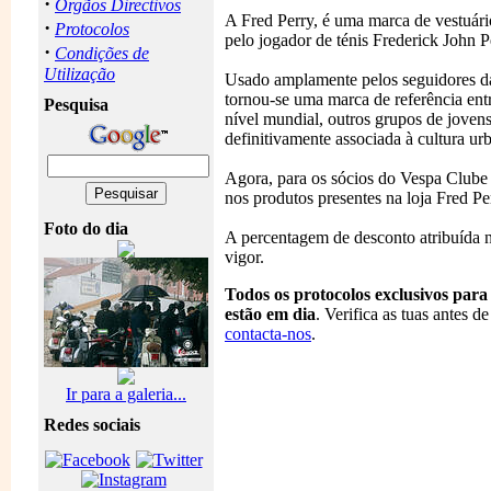
·
Orgãos Directivos
A Fred Perry, é uma marca de vestuári
·
Protocolos
pelo jogador de ténis Frederick John 
·
Condições de
Utilização
Usado amplamente pelos seguidores da
tornou-se uma marca de referência ent
Pesquisa
nível mundial, outros grupos de joven
definitivamente associada à cultura urb
Agora, para os sócios do Vespa Clube
nos produtos presentes na loja Fred P
Foto do dia
A percentagem de desconto atribuída
vigor.
Todos os protocolos exclusivos para
estão em dia
. Verifica as tuas antes 
contacta-nos
.
Ir para a galeria...
Redes sociais