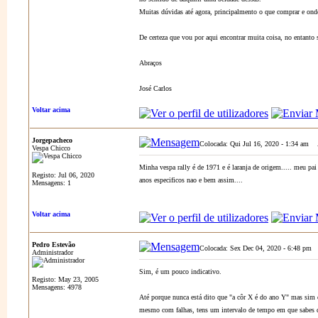
Muitas dúvidas até agora, principalmento o que comprar e onde
De certeza que vou por aqui encontrar muita coisa, no entanto 
Abraços
José Carlos
Voltar acima
Jorgepacheco
Colocada: Qui Jul 16, 2020 - 1:34 am
A
Vespa Chicco
Minha vespa rally é de 1971 e é laranja de origem..... meu pa
Registo: Jul 06, 2020
anos especificos nao e bem assim....
Mensagens: 1
Voltar acima
Pedro Estevão
Colocada: Sex Dec 04, 2020 - 6:48 pm
A
Administrador
Sim, é um pouco indicativo.
Registo: May 23, 2005
Mensagens: 4978
Até porque nunca está dito que "a côr X é do ano Y" mas sim q
mesmo com falhas, tens um intervalo de tempo em que sabes q