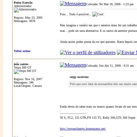
Pedro Estevão
Colocada: Ter Mar 18, 2008 - 1:23 pm
A
Administrador
Pois... Tudo é possível...
Registo: May 23, 2005
Mensagens: 4978
Mas imagina o cenário em que o anterior dono fez um trabalho 
mas... pode ser uma alternativa. E os rastos da anterior pintura
Ainda assim podes pintar da cor que quiseres. Basta depois ire
Voltar acima
joão santos
Colocada: Sex Abr 11, 2008 - 9:31 am
A
Vespa 300 GT
sergy escreveu:
Registo: Nov 16, 2007
Mensagens: 346
Pelo que ouvi falar da motoatellier eles sao muito care
Local/Origem: Cartaxo
Então deves de saber mais ou menos quanto levam de um restau
_________________
50 S, FL2, 125 GTR,PX 125 T5, Rally 200,GTS 300 Super.
http://vespacribatejo.forummaroc.net/