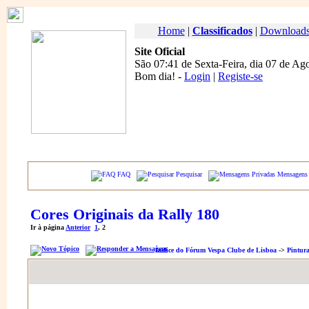
Home
|
Classificados
|
Download
Site Oficial
São 07:41 de Sexta-Feira, dia 07 de Ag
Bom dia
! -
Login
|
Registe-se
FAQ
Pesquisar
Mensagens 
Cores Originais da Rally 180
Ir à página
Anterior
1
,
2
Índice do Fórum Vespa Clube de Lisboa
->
Pintur
Autor