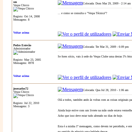
sm
Colocada: Dom Mar 29, 2009 - 2:14 am
Vespa Chicco
... e como se consulta o "Vespa Técnica"?
Registo: Oct 14, 2008
Mensagens: 8
Voltar acima
Pedro Estevão
Colocada: Ter Mar 31, 2009 - 6:09 pm
A
Administrador
Se fores sócio, vais à sede do Vespa Clube uma destas 5ªs feira
Registo: May 23, 2005
Mensagens: 4978
Voltar acima
josecarlos72
Colocada: Qua Jul 28, 2010 - 1:06 am
A
Vespa Chicco
Olá a todos, também ando ás voltas com as coisas originais p
Registo: Jul 22, 2010
Mensagens: 3
Ainda hoje estive com um livrete na mão onde estava vermelho
Acho que isso deve estar tudo alterado no dias de hoje.
Esta é a minha 1ª mensagem, como devem ter percebido, e esto
no sentido de adquirir uma beldade dessas.