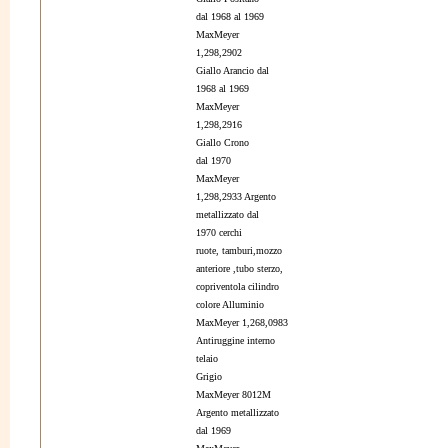
dal 1968 al 1969
MaxMeyer
1,298,2902
Giallo Arancio dal
1968 al 1969
MaxMeyer
1,298,2916
Giallo Crono
dal 1970
MaxMeyer
1,298,2933 Argento
metallizzato dal
1970 cerchi
ruote, tamburi,mozzo
anteriore ,tubo sterzo,
copriventola cilindro
colore Alluminio
MaxMeyer 1,268,0983
Antiruggine interno
telaio
Grigio
MaxMeyer 8012M
Argento metallizzato
dal 1969