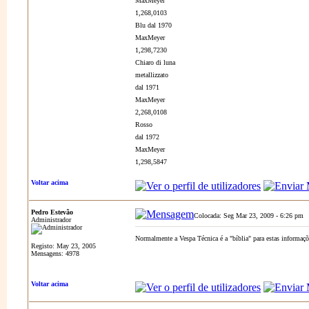
MaxMeyer
1,268,0103
Blu dal 1970
MaxMeyer
1,298,7230
Chiaro di luna
metallizzato
dal 1971
MaxMeyer
2,268,0108
Rosso
dal 1972
MaxMeyer
1,298,5847
Voltar acima
Pedro Estevão
Colocada: Seg Mar 23, 2009 - 6:26 pm
Administrador
Normalmente a Vespa Técnica é a "bíblia" para estas informaçõe
Registo: May 23, 2005
Mensagens: 4978
Voltar acima