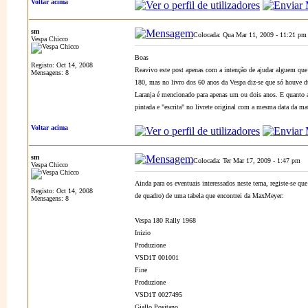
Voltar acima
sm
Colocada: Qua Mar 11, 2009 - 11:21 pm
Vespa Chicco
Boas
Registo: Oct 14, 2008
Reavivo este post apenas com a intenção de ajudar alguem que 
Mensagens: 8
180, mas no livro dos 60 anos da Vespa diz-se que só houve du
Laranja é mencionado para apenas um ou dois anos. E quanto 
pintada e "escrita" no livrete original com a mesma data da mat
Voltar acima
sm
Colocada: Ter Mar 17, 2009 - 1:47 pm
A
Vespa Chicco
Ainda para os eventuais interessados neste tema, registe-se que
Registo: Oct 14, 2008
de quadro) de uma tabela que encontrei da MaxMeyer:
Mensagens: 8
Vespa 180 Rally 1968
Inizio
Produzione
VSD1T 001001
Fine
Produzione
VSD1T 0027495
Giallo Positano