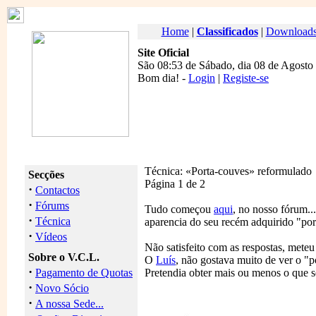
Home
|
Classificados
|
Download
Site Oficial
São 08:53 de Sábado, dia 08 de Agosto
Bom dia
! -
Login
|
Registe-se
Técnica: «Porta-couves» reformulado
Secções
Página 1 de 2
·
Contactos
·
Fórums
Tudo começou
aqui
, no nosso fórum.
·
Técnica
aparencia do seu recém adquirido "por
·
Vídeos
Não satisfeito com as respostas, mete
Sobre o V.C.L.
O
Luís
, não gostava muito de ver o "p
·
Pagamento de Quotas
Pretendia obter mais ou menos o que 
·
Novo Sócio
·
A nossa Sede...