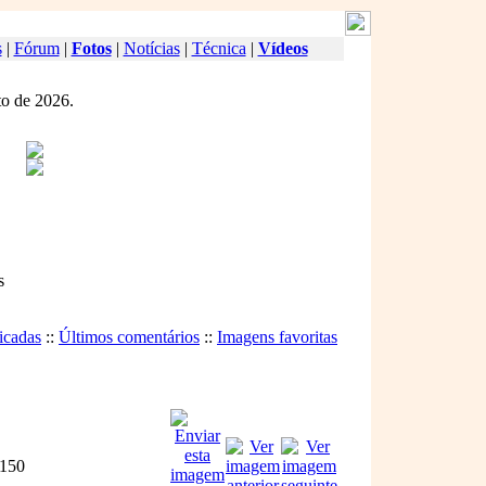
s
|
Fórum
|
Fotos
|
Notícias
|
Técnica
|
Vídeos
o de 2026.
s
icadas
::
Últimos comentários
::
Imagens favoritas
150