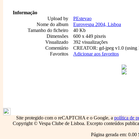
Informação
Upload by
PEstevao
Nome do album
Eurovespa 2004, Lisboa
Tamanho do ficheiro
40 Kb
Dimensões
600 x 449 pixeis
Visualizado
392 visualizações
Comentário
CREATOR: gd-jpeg v1.0 (using I
Favoritos
Adicionar aos favoritos
1795
Site protegido com o reCAPTCHA e o Google, a
política de p
Copyright © Vespa Clube de Lisboa. Excepto conteúdos publicado
Página gerada em: 0.00