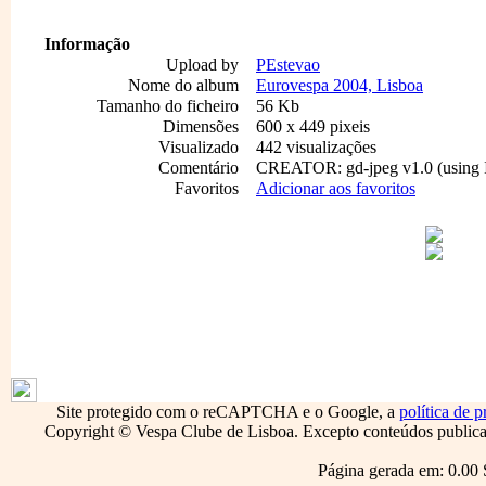
Informação
Upload by
PEstevao
Nome do album
Eurovespa 2004, Lisboa
Tamanho do ficheiro
56 Kb
Dimensões
600 x 449 pixeis
Visualizado
442 visualizações
Comentário
CREATOR: gd-jpeg v1.0 (using I
Favoritos
Adicionar aos favoritos
1796
Site protegido com o reCAPTCHA e o Google, a
política de p
Copyright © Vespa Clube de Lisboa. Excepto conteúdos publicado
Página gerada em: 0.00