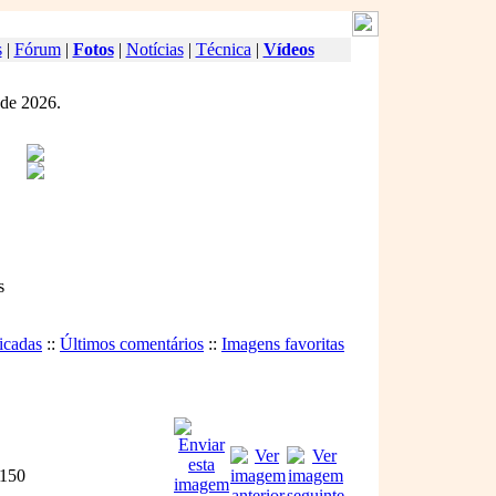
s
|
Fórum
|
Fotos
|
Notícias
|
Técnica
|
Vídeos
 de 2026.
s
icadas
::
Últimos comentários
::
Imagens favoritas
150