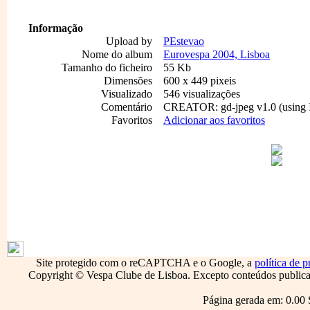
Informação
Upload by
PEstevao
Nome do album
Eurovespa 2004, Lisboa
Tamanho do ficheiro
55 Kb
Dimensões
600 x 449 pixeis
Visualizado
546 visualizações
Comentário
CREATOR: gd-jpeg v1.0 (using I
Favoritos
Adicionar aos favoritos
1796
Site protegido com o reCAPTCHA e o Google, a
política de p
Copyright © Vespa Clube de Lisboa. Excepto conteúdos publicado
Página gerada em: 0.00