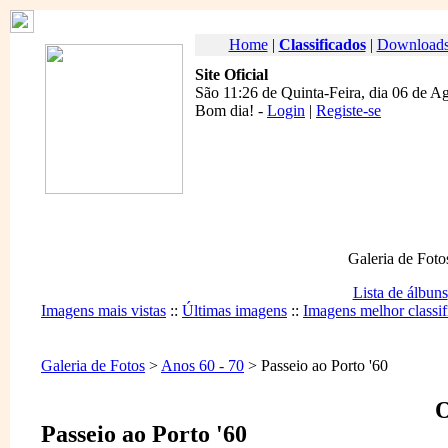
Home
|
Classificados
|
Download
Site Oficial
São 11:26 de Quinta-Feira, dia 06 de A
Bom dia
! -
Login
|
Registe-se
Galeria de Foto
Lista de álbuns
Imagens mais vistas
::
Últimas imagens
::
Imagens melhor classif
Galeria de Fotos
>
Anos 60 - 70
> Passeio ao Porto '60
O
Passeio ao Porto '60