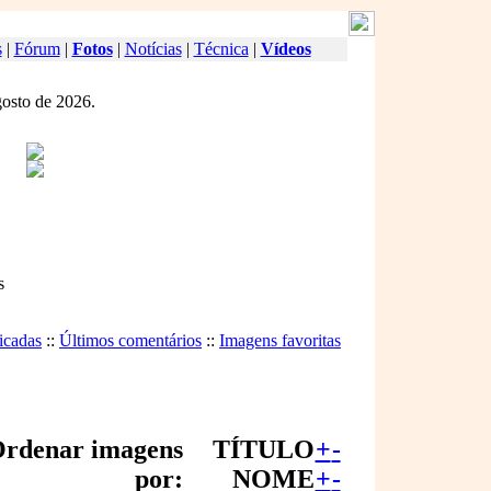
s
|
Fórum
|
Fotos
|
Notícias
|
Técnica
|
Vídeos
gosto de 2026.
s
icadas
::
Últimos comentários
::
Imagens favoritas
rdenar imagens
TÍTULO
+
-
por:
NOME
+
-