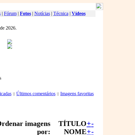
s
|
Fórum
|
Fotos
|
Notícias
|
Técnica
|
Vídeos
 de 2026.
s
icadas
::
Últimos comentários
::
Imagens favoritas
rdenar imagens
TÍTULO
+
-
por:
NOME
+
-