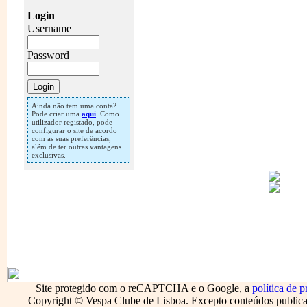
Login
Username
Password
Ainda não tem uma conta?
Pode criar uma
aqui
. Como
utilizador registado, pode
configurar o site de acordo
com as suas preferências,
além de ter outras vantagens
exclusivas.
1796
Site protegido com o reCAPTCHA e o Google, a
política de p
Copyright © Vespa Clube de Lisboa. Excepto conteúdos publicado