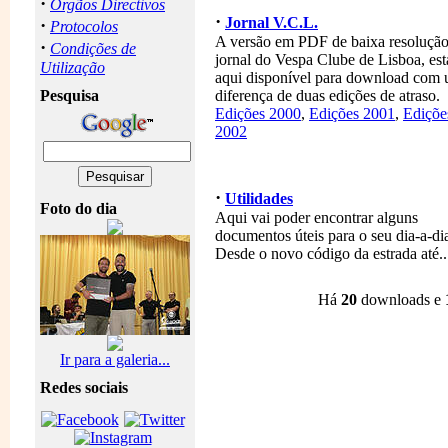
·
Orgãos Directivos
·
Jornal V.C.L.
·
Protocolos
A versão em PDF de baixa resoluçã
·
Condições de
jornal do Vespa Clube de Lisboa, est
Utilização
aqui disponível para download com
Pesquisa
diferença de duas edições de atraso.
Edições 2000
,
Edições 2001
,
Ediçõe
2002
·
Utilidades
Foto do dia
Aqui vai poder encontrar alguns
documentos úteis para o seu dia-a-di
Desde o novo código da estrada até..
Há
20
downloads e
Ir para a galeria...
Redes sociais