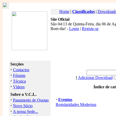
Home
|
Classificados
|
Download
Site Oficial
São 04:13 de Quinta-Feira, dia 06 de A
Bom dia
! -
Login
|
Registe-se
Secções
·
Contactos
·
Fórums
[
Adicionar Download
|
·
Técnica
·
Vídeos
Índice de ca
Sobre o V.C.L.
·
·
Eventos
Pagamento de Quotas
Regularidades Modernas
·
Novo Sócio
·
A nossa Sede...