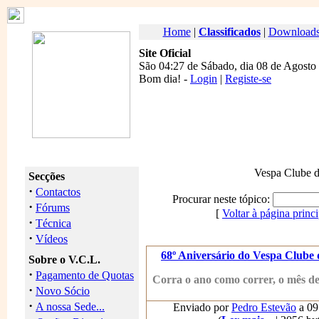
Home
|
Classificados
|
Download
Site Oficial
São 04:27 de Sábado, dia 08 de Agosto
Bom dia
! -
Login
|
Registe-se
Vespa Clube d
Secções
·
Contactos
Procurar neste tópico:
·
Fórums
[
Voltar à página princi
·
Técnica
·
Vídeos
68º Aniversário do Vespa Clube 
Sobre o V.C.L.
·
Pagamento de Quotas
Corra o ano como correr, o mês de
·
Novo Sócio
·
A nossa Sede...
Enviado por
Pedro Estevão
a 09 