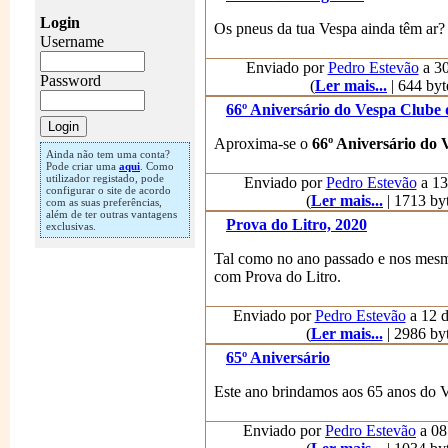
Login
Os pneus da tua Vespa ainda têm ar?
Username
Enviado por
Pedro Estevão
a 30
Password
(
Ler mais...
| 644 byt
66º Aniversário do Vespa Clube 
Aproxima-se o
66º Aniversário do 
Ainda não tem uma conta?
Pode criar uma
aqui
. Como
utilizador registado, pode
Enviado por
Pedro Estevão
a 13
configurar o site de acordo
(
Ler mais...
| 1713 byt
com as suas preferências,
além de ter outras vantagens
Prova do Litro, 2020
exclusivas.
Tal como no ano passado e nos mesm
com Prova do Litro.
Enviado por
Pedro Estevão
a 12 d
(
Ler mais...
| 2986 byt
65º Aniversário
Este ano brindamos aos 65 anos do 
Enviado por
Pedro Estevão
a 08 