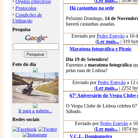
·
(
Ler mais...
| 2056 byt
Orgãos Directivos
·
Há castanhas na sede
Protocolos
·
Condições de
Próximo Domingo,
14 de Novembro
Utilização
haverá castanhas assadas.
Pesquisa
Enviado por
Pedro Estevão
a 10 d
(
Ler mais...
| 319 byt
Maratona fotográfica e Picnic
Dia 19 de Setembro!
Foto do dia
Fazemos a
maratona fotográfica
qu
pelas ruas de Lisboa?
Enviado por
Pedro Estevão
a 12 d
(
Ler mais...
| 2252 byt
67º Aniversário do Vespa Clube 
O Vespa Clube de Lisboa celebra 67
Ir para a galeria...
Sábado.
Redes sociais
Enviado por
Pedro Estevão
a 10 
(
Ler mais...
| 1974 byt
V.C.L. Domingueiro