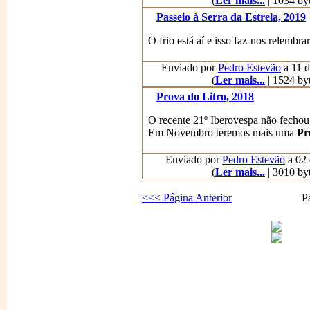
(
Ler mais...
| 1034 byt
Passeio à Serra da Estrela, 2019
O frio está aí e isso faz-nos relembra
Enviado por
Pedro Estevão
a 11 d
(
Ler mais...
| 1524 byt
Prova do Litro, 2018
O recente 21º Iberovespa não fechou
Em Novembro teremos mais uma
Pr
Enviado por
Pedro Estevão
a 02 
(
Ler mais...
| 3010 byt
<<< Página Anterior
P