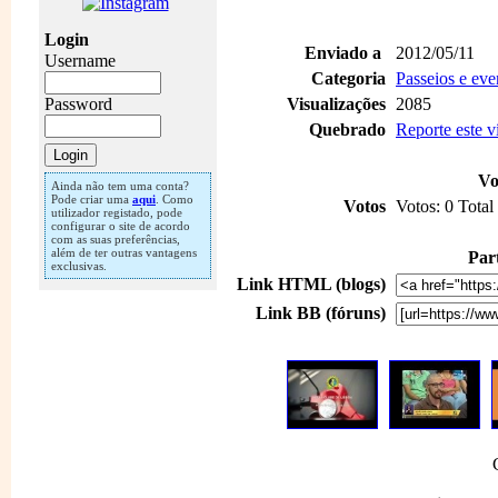
Login
Enviado a
2012/05/11
Username
Categoria
Passeios e eve
Password
Visualizações
2085
Quebrado
Reporte este 
Vo
Ainda não tem uma conta?
Pode criar uma
aqui
. Como
Votos
Votos: 0 Total
utilizador registado, pode
configurar o site de acordo
com as suas preferências,
além de ter outras vantagens
Part
exclusivas.
Link HTML (blogs)
Link BB (fóruns)