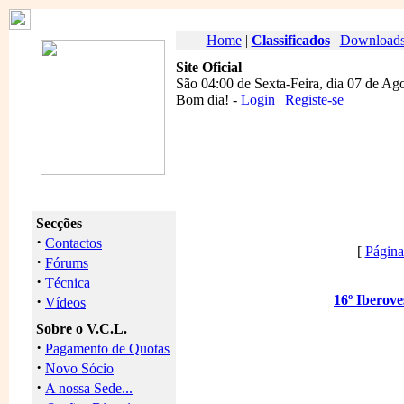
Home
|
Classificados
|
Download
Site Oficial
São 04:00 de Sexta-Feira, dia 07 de Ag
Bom dia
! -
Login
|
Registe-se
Secções
·
Contactos
[
Página 
·
Fórums
·
Técnica
·
16º Iberove
Vídeos
Sobre o V.C.L.
·
Pagamento de Quotas
·
Novo Sócio
·
A nossa Sede...