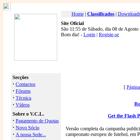
Home
|
Classificados
|
Download
Site Oficial
São 11:55 de Sábado, dia 08 de Agosto
Bom dia
! -
Login
|
Registe-se
Secções
·
Contactos
[
Página 
·
Fórums
·
Técnica
·
Ro
Vídeos
Sobre o V.C.L.
Get the Flash 
·
Pagamento de Quotas
·
Novo Sócio
Versão completa da campanha publicit
·
campeonato europeu de futebol, em P
A nossa Sede...