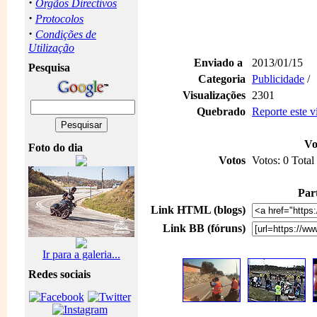
·
Orgãos Directivos
·
Protocolos
·
Condições de
Utilização
Enviado a
2013/01/15
Pesquisa
Categoria
Publicidade
/
Visualizações
2301
Quebrado
Reporte este 
Vo
Foto do dia
Votos
Votos: 0 Total
Part
Link HTML (blogs)
Link BB (fóruns)
Ir para a galeria...
Redes sociais