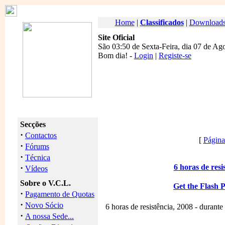
Home
|
Classificados
|
Download
Site Oficial
São 03:50 de Sexta-Feira, dia 07 de Ag
Bom dia
! -
Login
|
Registe-se
Secções
·
Contactos
[
Página 
·
Fórums
·
Técnica
·
6 horas de resi
Vídeos
Sobre o V.C.L.
Get the Flash 
·
Pagamento de Quotas
·
Novo Sócio
6 horas de resistência, 2008 - durante
·
A nossa Sede...