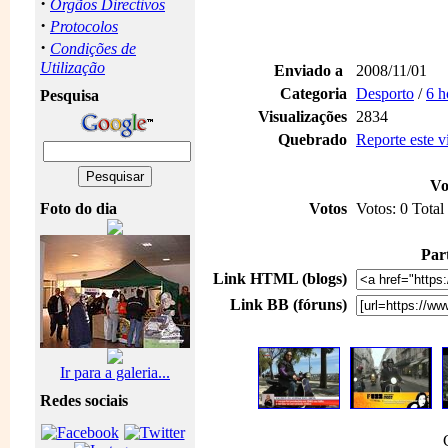
·
Orgãos Directivos
·
Protocolos
·
Condições de
Utilização
Enviado a
2008/11/01
Categoria
Desporto
/
6 h
Pesquisa
Visualizações
2834
Quebrado
Reporte este 
Vo
Foto do dia
Votos
Votos: 0 Total
Part
Link HTML (blogs)
Link BB (fóruns)
Ir para a galeria...
Redes sociais