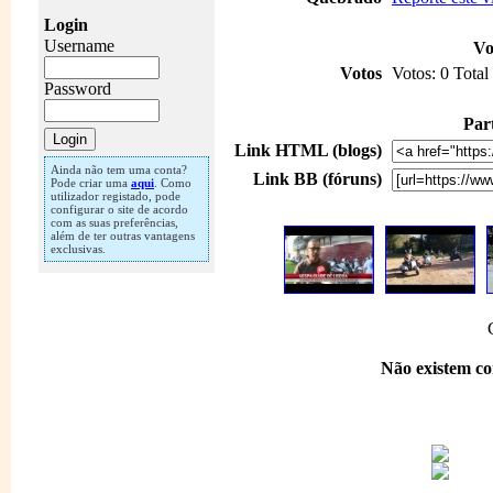
Login
Username
Vo
Votos
Votos: 0 Total
Password
Part
Link HTML (blogs)
Ainda não tem uma conta?
Link BB (fóruns)
Pode criar uma
aqui
. Como
utilizador registado, pode
configurar o site de acordo
com as suas preferências,
além de ter outras vantagens
exclusivas.
Não existem co