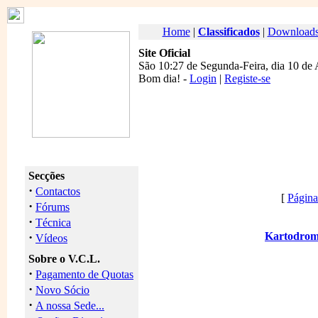
Home
|
Classificados
|
Download
Site Oficial
São 10:27 de Segunda-Feira, dia 10 de
Bom dia
! -
Login
|
Registe-se
Secções
·
Contactos
[
Página 
·
Fórums
·
Técnica
·
Kartodromo
Vídeos
Sobre o V.C.L.
·
Pagamento de Quotas
·
Novo Sócio
·
A nossa Sede...