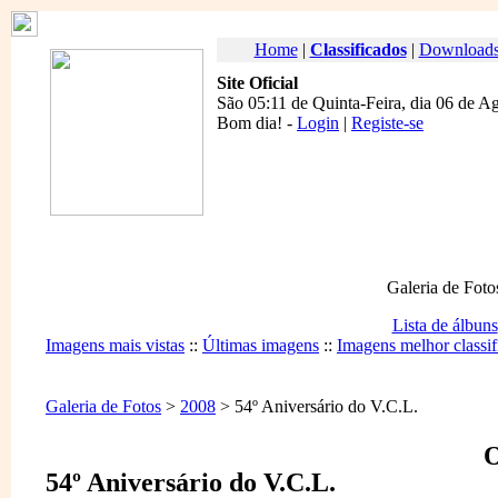
Home
|
Classificados
|
Download
Site Oficial
São 05:11 de Quinta-Feira, dia 06 de A
Bom dia
! -
Login
|
Registe-se
Galeria de Foto
Lista de álbuns
Imagens mais vistas
::
Últimas imagens
::
Imagens melhor classif
Galeria de Fotos
>
2008
> 54º Aniversário do V.C.L.
O
54º Aniversário do V.C.L.