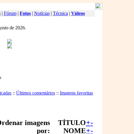
s
|
Fórum
|
Fotos
|
Notícias
|
Técnica
|
Vídeos
gosto de 2026.
s
icadas
::
Últimos comentários
::
Imagens favoritas
rdenar imagens
TÍTULO
+
-
por:
NOME
+
-