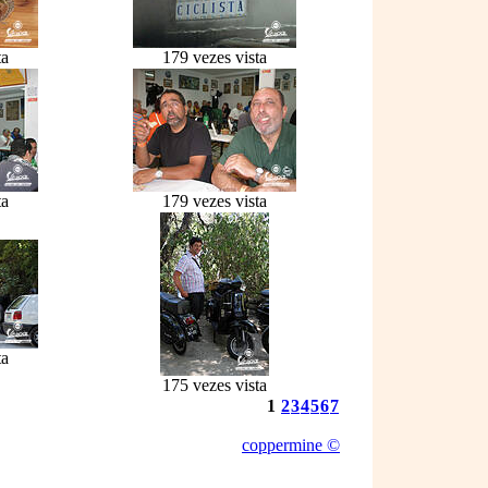
ta
179 vezes vista
ta
179 vezes vista
ta
175 vezes vista
1
2
3
4
5
6
7
coppermine ©