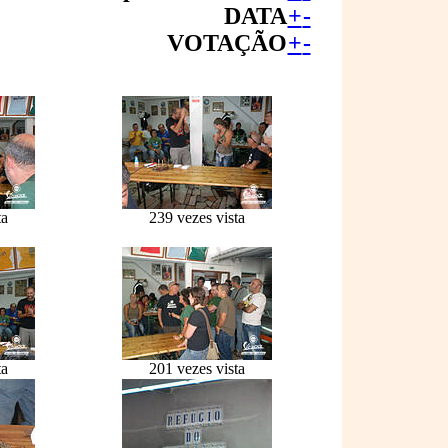
DATA
+
-
VOTAÇÃO
+
-
ta
239 vezes vista
ta
201 vezes vista