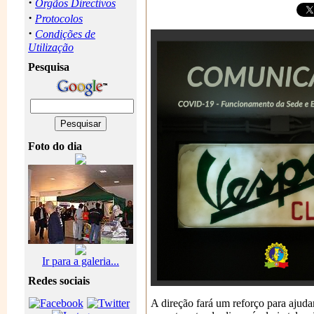
·
Orgãos Directivos
·
Protocolos
·
Condições de
Utilização
Pesquisa
Foto do dia
Ir para a galeria...
Redes sociais
A direção fará um reforço para ajud