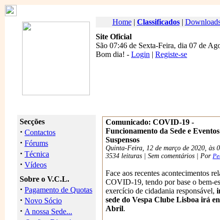
Home
|
Classificados
|
Download
Site Oficial
São 07:46 de Sexta-Feira, dia 07 de Ag
Bom dia
! -
Login
|
Registe-se
Secções
Comunicado: COVID-19 -
·
Funcionamento da Sede e Eventos
Contactos
Suspensos
·
Fórums
Quinta-Feira, 12 de março de 2020, às 
·
Técnica
3534 leituras | Sem comentários | Por
Pe
·
Vídeos
Face aos recentes acontecimentos re
Sobre o V.C.L.
COVID-19, tendo por base o bem-es
·
Pagamento de Quotas
exercício de cidadania responsável,
·
sede do Vespa Clube Lisboa irá en
Novo Sócio
Abril
.
·
A nossa Sede...