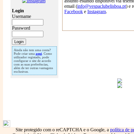
assunto estando disponível via telem
email (
info@vespaclubelisboa.pt
) e 
Login
Facebook
e
Instagram
.
Username
Password
Ainda não tem uma conta?
Pode criar uma
aqui
. Como
utilizador registado, pode
configurar o site de acordo
com as suas preferências,
além de ter outras vantagens
exclusivas.
1796
Site protegido com o reCAPTCHA e o Google, a
política de p