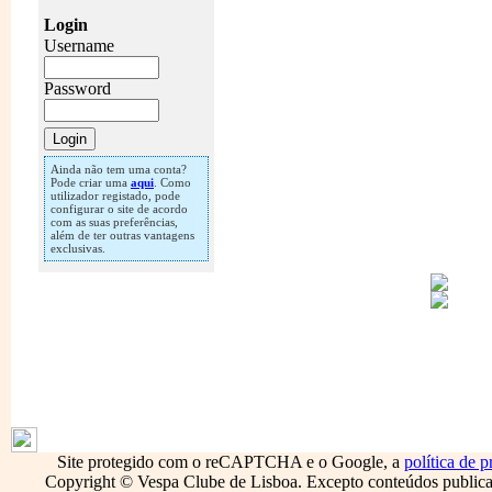
Login
Username
Password
Ainda não tem uma conta?
Pode criar uma
aqui
. Como
utilizador registado, pode
configurar o site de acordo
com as suas preferências,
além de ter outras vantagens
exclusivas.
1796
Site protegido com o reCAPTCHA e o Google, a
política de p
Copyright © Vespa Clube de Lisboa. Excepto conteúdos publicado