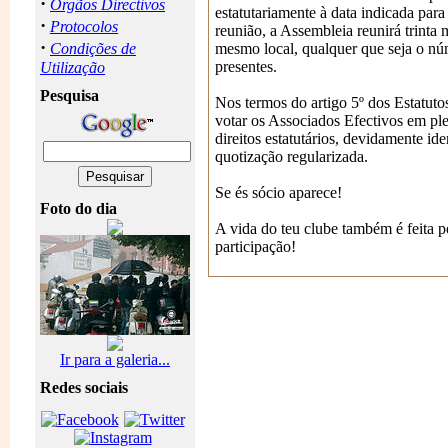
·
Orgãos Directivos
estatutariamente à data indicada para
·
Protocolos
reunião, a Assembleia reunirá trinta 
·
Condições de
mesmo local, qualquer que seja o n
presentes.
Utilização
Pesquisa
Nos termos do artigo 5º dos Estatutos
votar os Associados Efectivos em pl
direitos estatutários, devidamente id
quotização regularizada.
Se és sócio aparece!
Foto do dia
A vida do teu clube também é feita po
participação!
Ir para a galeria...
Redes sociais