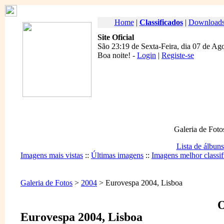
Home
|
Classificados
|
Download
Site Oficial
São 23:19 de Sexta-Feira, dia 07 de Ag
Boa noite
! -
Login
|
Registe-se
Galeria de Foto
Lista de álbuns
Imagens mais vistas
::
Últimas imagens
::
Imagens melhor classif
Galeria de Fotos
>
2004
> Eurovespa 2004, Lisboa
O
Eurovespa 2004, Lisboa