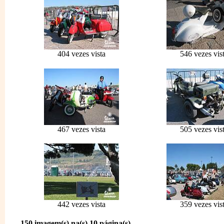
404 vezes vista
546 vezes vis
467 vezes vista
505 vezes vis
442 vezes vista
359 vezes vis
150 imagem(s) na(s) 10 página(s)