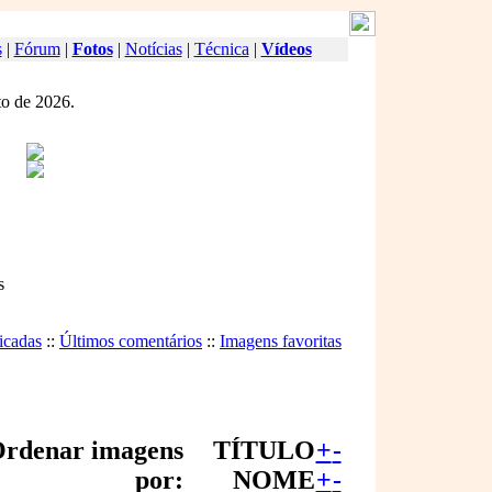
s
|
Fórum
|
Fotos
|
Notícias
|
Técnica
|
Vídeos
o de 2026.
s
icadas
::
Últimos comentários
::
Imagens favoritas
rdenar imagens
TÍTULO
+
-
por:
NOME
+
-