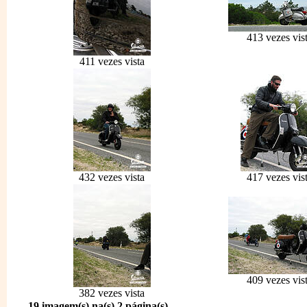
413 vezes vis
411 vezes vista
432 vezes vista
417 vezes vis
409 vezes vis
382 vezes vista
19 imagem(s) na(s) 2 página(s)