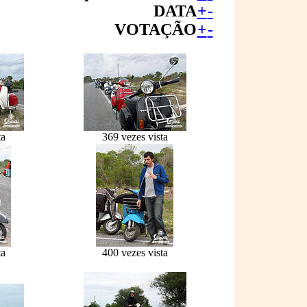
DATA
+
-
VOTAÇÃO
+
-
ta
369 vezes vista
ta
400 vezes vista