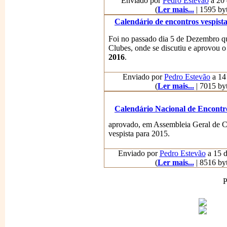
Enviado por
Pedro Estevão
a 20 
(
Ler mais...
| 1595 byt
Calendário de encontros vespista
Foi no passado dia 5 de Dezembro qu
Clubes, onde se discutiu e aprovou 
2016
.
Enviado por
Pedro Estevão
a 14 
(
Ler mais...
| 7015 byt
Calendário Nacional de Encontro
aprovado, em Assembleia Geral de Cl
vespista para 2015.
Enviado por
Pedro Estevão
a 15 d
(
Ler mais...
| 8516 byt
P