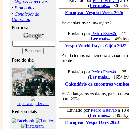
·
Enviado por
Pedro Estevão
a 19 
Orgãos Directivos
(
Ler mais...
| 3612 byt
·
Protocolos
European Vespisti Week 2026
·
Condições de
Utilização
Estão abertas as inscrições!
Pesquisa
Enviado por
Pedro Estevão
a 15 d
(
Ler mais...
| 453 byt
Vespa World Days - Gijón 2025
Ainda temos na memória a viagem a Po
Foto do dia
frente...
Enviado por
Pedro Estevão
a 25 d
(
Ler mais...
| 1654 byt
Calendário de encontros vespista
Estão lançados os dados, para a nova
para 2024.
Ir para a galeria...
Enviado por
Pedro Estevão
a 13 d
Redes sociais
(
Ler mais...
| 3392 byt
European Vespa Days 2020