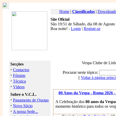
Home
|
Classificados
|
Download
Site Oficial
São 19:51 de Sábado, dia 08 de Agosto
Boa noite
! -
Login
|
Registe-se
Vespa Clube de Lisb
Secções
·
Contactos
Procurar neste tópico:
·
Fórums
[
Voltar à página princi
·
Técnica
·
Vídeos
80 Anos da Vespa - Roma 2026 -
Sobre o V.C.L.
·
Pagamento de Quotas
A Celebração dos
80 anos da Vespa
·
Novo Sócio
momento histórico para todos os vesp
·
A nossa Sede...