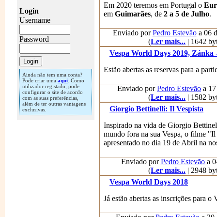
Em 2020 teremos em Portugal o
Eur
Login
em
Guimarães
, de
2 a 5 de Julho
.
Username
Enviado por
Pedro Estevão
a 06 d
Password
(
Ler mais...
| 1642 byt
Vespa World Days 2019, Zánka 
Estão abertas as reservas para a par
Ainda não tem uma conta?
Pode criar uma
aqui
. Como
utilizador registado, pode
Enviado por
Pedro Estevão
a 17 
configurar o site de acordo
(
Ler mais...
| 1582 byt
com as suas preferências,
além de ter outras vantagens
Giorgio Bettinelli: Il Vespista
exclusivas.
Inspirado na vida de Giorgio Bettine
mundo fora na sua Vespa, o filme "Il V
apresentado no dia 19 de Abril na no
Enviado por
Pedro Estevão
a 04
(
Ler mais...
| 2948 byt
Vespa World Days 2018
Já estão abertas as inscrições p