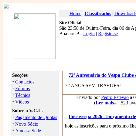
Home
|
Classificados
|
Download
Site Oficial
São 23:58 de Quinta-Feira, dia 06 de A
Boa noite
! -
Login
|
Registe-se
Secções
72º Aniversário do Vespa Clube 
·
Contactos
72 ANOS SEM TRAVÕES!
·
Fórums
·
Técnica
Enviado por
Pedro Estevão
a 0
·
Vídeos
(
Ler mais...
| 523 byt
Sobre o V.C.L.
·
Iberovespa 2026 - lançamento de 
Pagamento de Quotas
·
Novo Sócio
hoje as inscrições para o próximo
Ib
·
A nossa Sede...