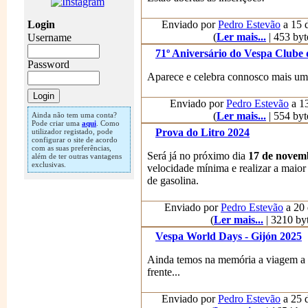
Login
Enviado por
Pedro Estevão
a 15 d
(
Ler mais...
| 453 byt
Username
71º Aniversário do Vespa Clube 
Password
Aparece e celebra connosco mais um 
Enviado por
Pedro Estevão
a 13
(
Ler mais...
| 554 byt
Ainda não tem uma conta?
Pode criar uma
aqui
. Como
Prova do Litro 2024
utilizador registado, pode
configurar o site de acordo
com as suas preferências,
Será já no próximo dia
17 de novem
além de ter outras vantagens
exclusivas.
velocidade mínima e realizar a maior
de gasolina.
Enviado por
Pedro Estevão
a 20 
(
Ler mais...
| 3210 byt
Vespa World Days - Gijón 2025
Ainda temos na memória a viagem a Po
frente...
Enviado por
Pedro Estevão
a 25 d