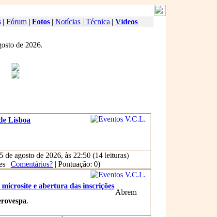
s
|
Fórum
|
Fotos
|
Notícias
|
Técnica
|
Vídeos
gosto de 2026.
de Lisboa
5 de agosto de 2026, às 22:50 (14 leituras)
es |
Comentários?
| Pontuação: 0)
microsite e abertura das inscrições
Abrem
erovespa
.