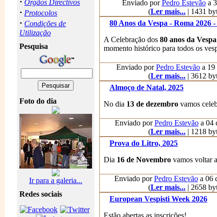
·
Orgãos Directivos
Enviado por
Pedro Estevão
a 3
·
(
Ler mais...
| 1431 byt
Protocolos
·
80 Anos da Vespa - Roma 2026 -
Condições de
Utilização
A Celebração dos
80 anos da Vespa
Pesquisa
momento histórico para todos os vesp
Enviado por
Pedro Estevão
a 19 
(
Ler mais...
| 3612 byt
Almoço de Natal, 2025
Foto do dia
No dia
13 de dezembro
vamos celeb
Enviado por
Pedro Estevão
a 04 
(
Ler mais...
| 1218 byt
Prova do Litro, 2025
Dia
16 de Novembro
vamos voltar a
Enviado por
Pedro Estevão
a 06 d
Ir para a galeria...
(
Ler mais...
| 2658 byt
Redes sociais
European Vespisti Week 2026
Estão abertas as inscrições!